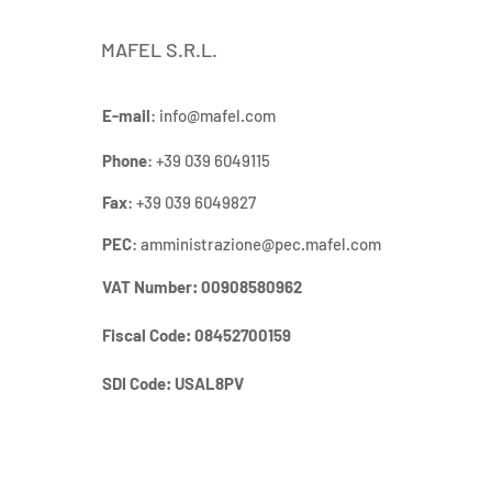
MAFEL S.R.L.
E-mail
:
info@mafel.com
Ricerchiamo: addetto reparto
saldatura - addetto reparto
Phone
: +39 039 6049115
punzonatura - addetto
Fax
: +39 039 6049827
magazzino lamiere.
PEC
:
amministrazione@pec.mafel.com
VAT Number
: 00908580962
Fiscal Code:
08452700159
SDI Code:
USAL8PV